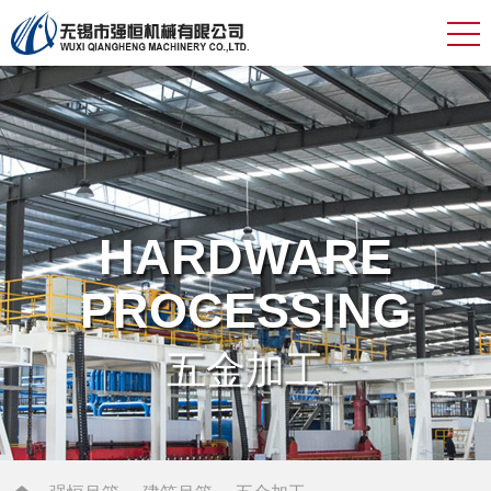
HARDWARE
PROCESSING
五金加工